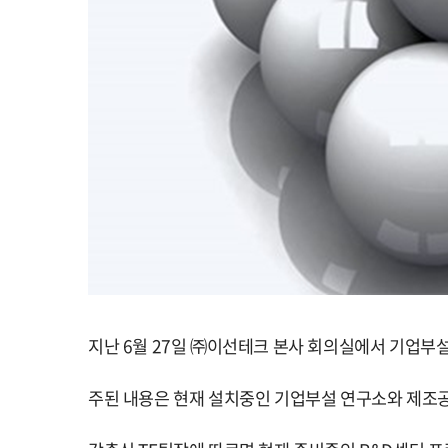
지난
6
월
27
일 ㈜이선테크 본사 회의실에서 기업부설
주된 내용은 현재 설치중인 기업부설 연구소와 제조