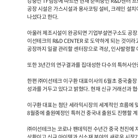
강충신
TF
팀장에 따르면 현재 준비중인
R&D
센터 프
공장 시설은 가스시설과 용사코팅 설비
,
크레인 설치
나섰다고 한다
.
아울러 제조시설이 완공되면 기업부설연구소도 공장
이선테크의
R&D CENTER
로 도약하게 되는 것이라
공장까지 일괄 관리할 센터장으로 격상
,
인사발령할 
또한
3
년간의 연구결과를 집대성한 다수의 특허사안
한편 ㈜이선테크 이구환 대표이사의
6
월초 중국출장
성과를 거두고 있다고 밝혔다
.
현재 신규 거래선과 
이구환 대표는 첨단 세라믹시장의 세계적인 흐름에 맞
8
월중에 출원예정인 특허건 중국내 출원도 진행할 
㈜이선테크는 코로나 팬데믹전 수년간 중국 천진에 
상황이고 신규 아이템과 신소재 분야의 새로운 시장