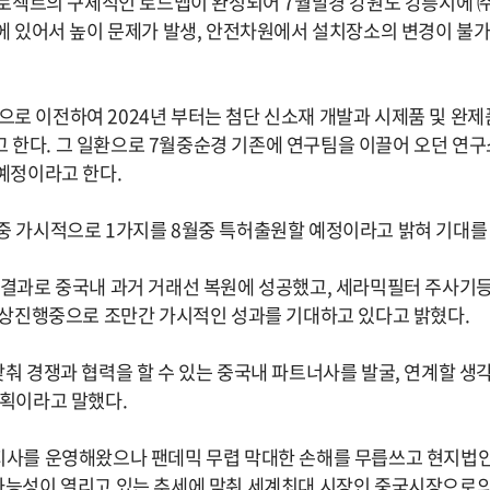
로젝트의 구체적인 로드맵이 완성되어
7
월말경 강원도 강릉시에 
에 있어서 높이 문제가 발생
,
안전차원에서 설치장소의 변경이 불가
으로 이전하여
2024
년 부터는 첨단 신소재 개발과 시제품 및 완제
고 한다
.
그 일환으로
7
월중순경 기존에 연구팀을 이끌어 오던 연구
예정이라고 한다
.
중 가시적으로
1
가지를
8
월중 특허출원할 예정이라고 밝혀 기대를
 결과로 중국내 과거 거래선 복원에 성공했고
,
세라믹필터 주사기등
협상진행중으로 조만간 가시적인 성과를 기대하고 있다고 밝혔다
.
춰 경쟁과 협력을 할 수 있는 중국내 파트너사를 발굴
,
연계할 생
계획이라고 말했다
.
지사를 운영해왔으나 팬데믹 무렵 막대한 손해를 무릅쓰고 현지법
가능성이 열리고 있는 추세에 맞춰 세계최대 시장인 중국시장으로