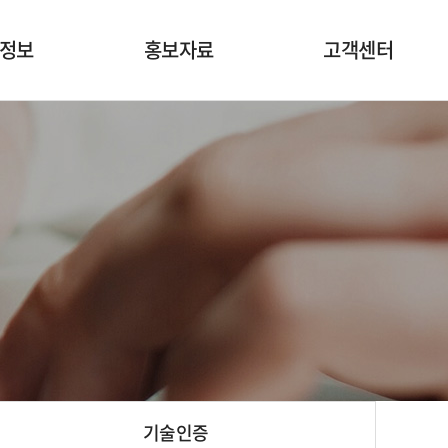
정보
홍보자료
고객센터
세라믹계
공지사항
고객의소리
 세라믹
보도자료
dle patch
기술인증
 Filter
기술인증