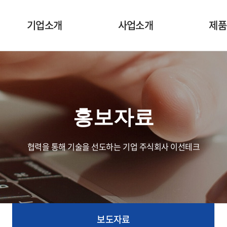
기업소개
사업소개
제품
CEO인사말
세라믹 신소재 개발사업
전도성 
회사개요
세라믹 가공 신기술
내마모
개발사업
홍보자료
경영철학
Micro nee
Ozon / Plasma 기술
주요 협력사
Ceramic
의료 / 바이오 신기술 개발
협력을 통해 기술을 선도하는 기업 주식회사 이선테크
전기 / 전자 / 태양광
기술제공 및 컨설팅 서비스
보도자료