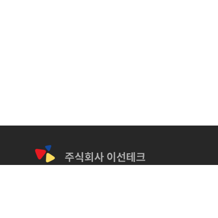
회사명 : 주식회사 이선테크
대표 : 이구환
주소 : 경기도 광명시 하안로 60, D동 1504호 (소하동, 광명테