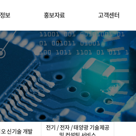
정보
홍보자료
고객센터
세라믹계
공지사항
고객의소리
 세라믹
보도자료
dle patch
기술인증
 Filter
전기 / 전자 / 태양광 기술제공
이오 신기술 개발
및 컨설팅 서비스