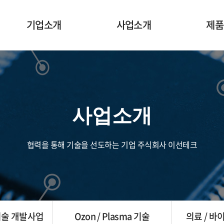
기업소개
사업소개
제품
CEO인사말
세라믹 신소재 개발사업
전도성 
회사개요
세라믹 가공 신기술
내마모
개발사업
사업소개
경영철학
Micro nee
Ozon / Plasma 기술
주요 협력사
Ceramic
의료 / 바이오 신기술 개발
협력을 통해 기술을 선도하는 기업 주식회사 이선테크
전기 / 전자 / 태양광
기술제공 및 컨설팅 서비스
기술 개발사업
Ozon / Plasma 기술
의료 / 바